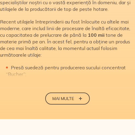
specialiștilor noștri cu o vastă experiență în domeniu, dar și
utilajele de la producătorii de top de peste hotare.
Recent utilajele întreprinderii au fost înlocuite cu altele mai
moderne, care includ linii de procesare de înaltă eficacitate,
cu capacitatea de prelucrare de până la
100 mii
tone de
materie primă pe an. În acest fel, pentru a obține un produs
de cea mai înaltă calitate, la momentul actual folosim
următoarele utilaje:
Presă suedeză pentru producerea sucului concentrat
“Bucher”;
Instalație elvețiană pentru producerea concentratului
din suc de mere “Unipektin”;
MAI MULTE
Linii suedeze pentru producerea sucurilor “Tetra-Pak”;
Utilaj italian pentru aplicarea capacelor de tip ”Twist-
off”;
Linii italiene de producere a gemurilor;