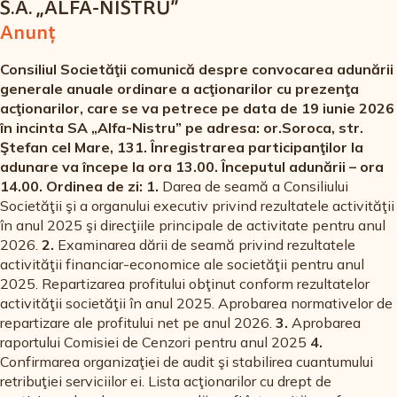
Autoclave germane de ultimă generație;
S.A. „ALFA-NISTRU”
Anunţ
Lini germane de producere a mazării verzi;
Linii americane de producere a porumbului conservat;
Consiliul Societăţii comunică despre convocarea adunării
generale anuale ordinare a acţionarilor cu prezenţa
și, în același timp, investim în produsele noastre dragostea
acţionarilor, care se va petrece pe data de 19 iunie 2026
pentru gustul adevarat!
în incinta SA „Alfa-Nistru” pe adresa: or.Soroca, str.
Ştefan cel Mare, 131. Înregistrarea participanţilor la
Noi utilizăm numai utilaje care permit să se mențină
adunare va începe la ora 13.00. Începutul adunării – ora
neschimbate gustul și calitatea nutritivă a produselor,
14.00.
Ordinea de zi:
1.
Darea de seamă a Consiliului
deoarece ne dorim să aveți posibilitatea de a consuma
Societăţii şi a organului executiv privind rezultatele activităţii
alimente sănătoase și bogate în nutrienți anul împrejur!
în anul 2025 şi direcţiile principale de activitate pentru anul
În total, la întreprindere activează mai bine de 500 de
2026.
2.
Examinarea dării de seamă privind rezultatele
angajați. Anual compania investește în dezvoltarea
activităţii financiar-economice ale societăţii pentru anul
procesului de producere zeci de milioane de lei. Acest fapt
2025. Repartizarea profitului obţinut conform rezultatelor
permite creșterea volumui de producere și extinderea
activităţii societăţii în anul 2025. Aprobarea normativelor de
sortimentelor. Calitatea produselor noastre este apreciată
repartizare ale profitului net pe anul 2026.
3.
Aprobarea
după merit de către consumatorii din țările CSI, Uniunii
raportului Comisiei de Cenzori pentru anul 2025
4.
Europene și SUA.
Confirmarea organizaţiei de audit şi stabilirea cuantumului
retribuţiei serviciilor ei. Lista acţionarilor cu drept de