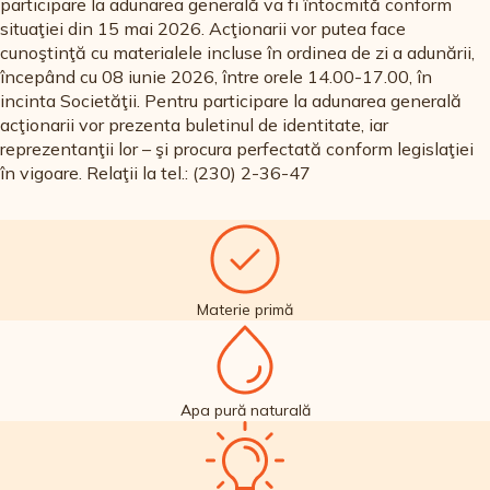
În urma executării auditului international de către SGS
participare la adunarea generală va fi întocmită conform
(Moldova) , compania «ALFA-NISTRU» a fost certificată în
situaţiei din 15 mai 2026. Acţionarii vor putea face
conformitate cu cerințele Standardelor Internaționale ale
cunoştinţă cu materialele incluse în ordinea de zi a adunării,
Sistemului de Management al Calității ISO 9001:2015 și a
începând cu 08 iunie 2026, între orele 14.00-17.00, în
Sistemului de Management al Siguranței Alimentelor ISO
incinta Societăţii. Pentru participare la adunarea generală
22000:2018.
acţionarii vor prezenta buletinul de identitate, iar
reprezentanţii lor – şi procura perfectată conform legislaţiei
în vigoare. Relaţii la tel.: (230) 2-36-47
Materie primă
Apa pură naturală